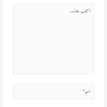
اكتب
هنا...
اسم*