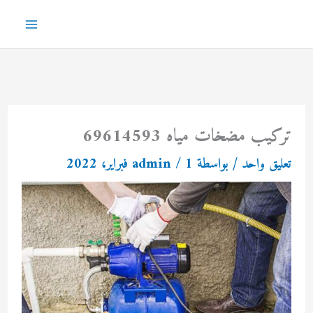
خطي
لى
Main
لمحتوى
Menu
تركيب مضخات مياه 69614593
تعليق واحد
/ بواسطة
1 فبراير، 2022
/
admin