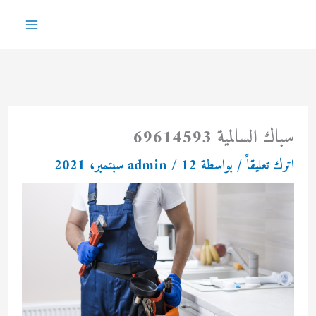
خطي
لى
Main
لمحتوى
Menu
سباك السالمية 69614593
اترك تعليقاً
/ بواسطة
12 سبتمبر، 2021
/
admin