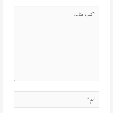
اكتب
هنا...
اسم*