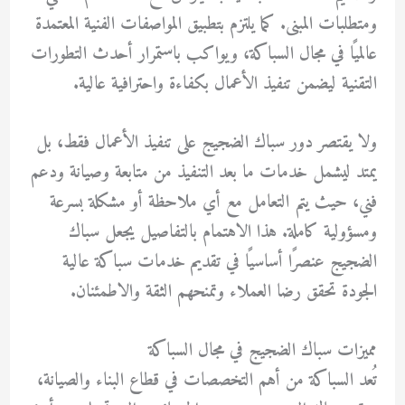
ومتطلبات المبنى. كما يلتزم بتطبيق المواصفات الفنية المعتمدة
عالميًا في مجال السباكة، ويواكب باستمرار أحدث التطورات
التقنية ليضمن تنفيذ الأعمال بكفاءة واحترافية عالية.
ولا يقتصر دور سباك الضجيج على تنفيذ الأعمال فقط، بل
يمتد ليشمل خدمات ما بعد التنفيذ من متابعة وصيانة ودعم
فني، حيث يتم التعامل مع أي ملاحظة أو مشكلة بسرعة
ومسؤولية كاملة. هذا الاهتمام بالتفاصيل يجعل سباك
الضجيج عنصرًا أساسيًا في تقديم خدمات سباكة عالية
الجودة تحقق رضا العملاء وتمنحهم الثقة والاطمئنان.
مميزات سباك الضجيج في مجال السباكة
تُعد السباكة من أهم التخصصات في قطاع البناء والصيانة،