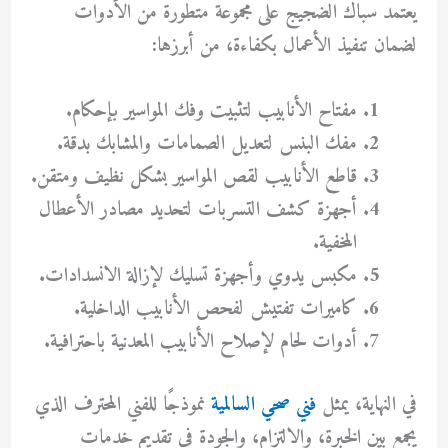
يعتمد سباك الضجيج على مجموعة متطورة من الأدوات
لضمان تنفيذ الأعمال بكفاءة، من أبرزها:
مفتاح الأنابيب لتثبيت وفك المواسير بإحكام.
مفك البنس لتعديل الصمامات والمشابك بدقة.
قاطع الأنابيب لقص المواسير بشكل نظيف ومتقن.
أجهزة كشف التسربات لتحديد مصادر الأعطال
المخفية.
مكبس يدوي وأجهزة تسليك لإزالة الانسدادات.
كاميرات تفتيش لفحص الأنابيب الداخلية.
أدوات لحام لإصلاح الأنابيب المعدنية باحترافية.
في النهاية، يمثل
فني صحي السالمية
نموذجًا للفني المحترف الذي
يجمع بين الخبرة، والالتزام، والجودة في تقديم خدمات