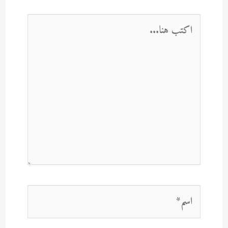
اكتب
هنا...
اسم*