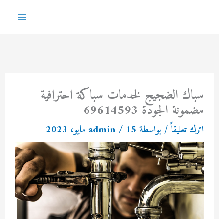
خطي
لى
Main
لمحتوى
Menu
سباك الضجيج لخدمات سباكة احترافية
مضمونة الجودة 69614593
اترك تعليقاً
/ بواسطة
15 مايو، 2023
/
admin