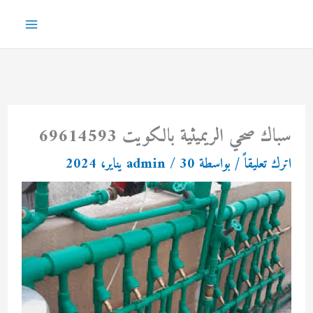
خطي
لى
Main
لمحتوى
Menu
سباك صحي الريميثية بالكويت 69614593
اترك تعليقاً
/ بواسطة
30 يناير، 2024
/
admin