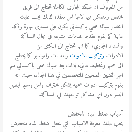
من المعروف ان شبكة المجاري الكاملة تحتاج الى فريق
مختص ومتمكن فيها لانها امر معقد، لذلك يجب عليك
اختيار سباك صحي باكستاني يكون على مستوى مهارة وذكاء
عالية كما يقوم بتقديم خدمات متنوعه في مجال السباكة
وانسداد المجاري، كما انها تحتاج الى الكثير من
الادوات
وتركيب الادوات
والمعدات والمواسير كما يحتاج
الى صميم وتخطيط عالي، لذلك يعد سباك صحي باكستاني مم
امهر الفنيين الصحيين المتخصصين في هذا المجال، حيث انه
يقوم بتركيب ادوات صحيه بشكل محترف وامن وسليم ليطيل
العمر دون اي مشاكل تواجهك في السباكة.
أسباب ضغط المياه المنخفض
يجب عليك معرفة الاسباب التي تجعل ضغط المياه منخفض