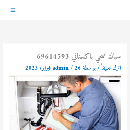
خطي
لى
Main
لمحتوى
Menu
سباك صحي باكستاني 69614593
اترك تعليقاً
/ بواسطة
26 فبراير، 2023
/
admin