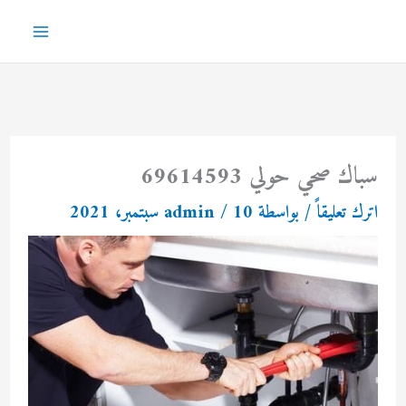
خطي
لى
Main
لمحتوى
Menu
سباك صحي حولي 69614593
اترك تعليقاً
/ بواسطة
10 سبتمبر، 2021
/
admin