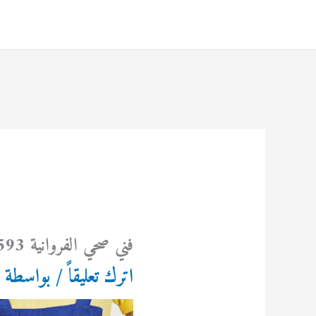
خطي
لى
لمحتوى
فني صحي الفروانية 69614593
اترك تعليقاً
/ بواسطة