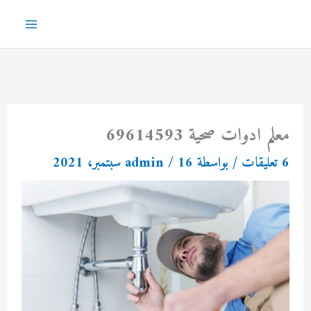
خطي
لى
Main
لمحتوى
Menu
معلم ادوات صحية 69614593
6 تعليقات
/ بواسطة
16 سبتمبر، 2021
/
admin