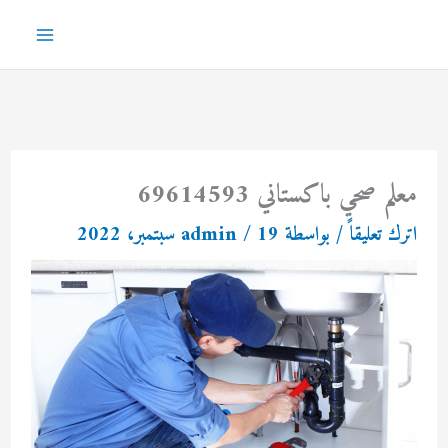
خطي
لى
Main
لمحتوى
Menu
معلم صحي باكستاني 69614593
اترك تعليقاً
/ بواسطة
19 سبتمبر، 2022
/
admin